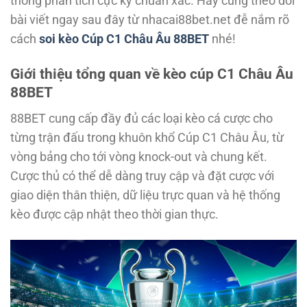
thống phân tích cực kỳ chuẩn xác. Hãy cùng theo dõi
bài viết ngay sau đây từ nhacai88bet.net đễ nắm rõ
cách
soi kèo Cúp C1 Châu Âu 88BET
nhé!
Giới thiệu tổng quan về kèo cúp C1 Châu Âu
88BET
88BET cung cấp đầy đủ các loại kèo cá cược cho
từng trận đấu trong khuôn khổ Cúp C1 Châu Âu, từ
vòng bảng cho tới vòng knock-out và chung kết.
Cược thủ có thể dễ dàng truy cập và đặt cược với
giao diện thân thiện, dữ liệu trực quan và hệ thống
kèo được cập nhật theo thời gian thực.