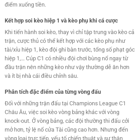
điểm xuống tiền.
Kết hợp soi kèo hiệp 1 và kèo phụ khi cá cược
Khi tiến hành soi kèo, thay vì chỉ tập trung vào kèo cả
trận, cược thủ có thể kết hợp với các kèo phụ như
tài/xỉu hiệp 1, kèo đội ghi bàn trước, tổng số phạt góc
hiệp 1,… Cúp C1 có nhiều đội chơi bùng nổ ngay từ
đầu trận nên những kèo như vậy thường dễ ăn hơn
và ít bị nhà cái điều chỉnh sâu.
Phân tích đặc điểm của từng vòng đấu
Đối với những trận đấu tại Champions League C1
Châu Âu, việc soi kèo vòng bảng khác với vòng
knock-out. Ở vòng bảng, các đội thường thi đấu cởi
mở hơn, tỷ lệ nổ cửa Tài cũng cao hơn. Nhưng đến
vòng loại trực tiếp, yếu tố chiến thuật và sự thận