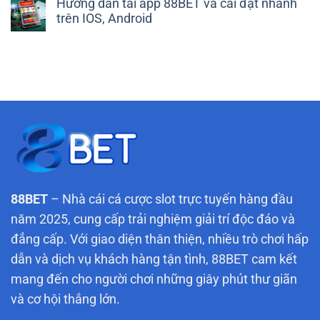
Hướng dẫn tải app 88BET và cài đặt nhanh
trên IOS, Android
88BET
– Nhà cái cá cược slot trực tuyến hàng đầu
năm 2025, cung cấp trải nghiệm giải trí độc đáo và
đẳng cấp. Với giao diện thân thiện, nhiều trò chơi hấp
dẫn và dịch vụ khách hàng tận tình, 88BET cam kết
mang đến cho người chơi những giây phút thư giãn
và cơ hội thắng lớn.