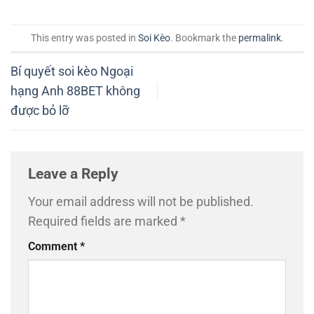
This entry was posted in
Soi Kèo
. Bookmark the
permalink
.
Bí quyết soi kèo Ngoại
hạng Anh 88BET không
được bỏ lỡ
Leave a Reply
Your email address will not be published.
Required fields are marked
*
Comment
*