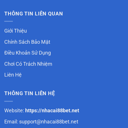
THÔNG TIN LIÊN QUAN
Giới Thiệu
Chính Sách Bảo Mật
Điều Khoản Sử Dụng
Chơi Có Trách Nhiệm
Liên Hệ
THÔNG TIN LIÊN HỆ
Website:
https://nhacai88bet.net
Email:
support@nhacai88bet.net