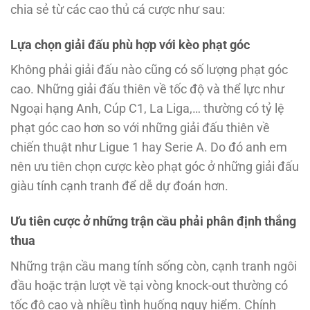
chia sẻ từ các cao thủ cá cược như sau:
Lựa chọn giải đấu phù hợp với kèo phạt góc
Không phải giải đấu nào cũng có số lượng phạt góc
cao. Những giải đấu thiên về tốc độ và thể lực như
Ngoại hạng Anh, Cúp C1, La Liga,… thường có tỷ lệ
phạt góc cao hơn so với những giải đấu thiên về
chiến thuật như Ligue 1 hay Serie A. Do đó anh em
nên ưu tiên chọn cược kèo phạt góc ở những giải đấu
giàu tính cạnh tranh để dễ dự đoán hơn.
Ưu tiên cược ở những trận cầu phải phân định thắng
thua
Những trận cầu mang tính sống còn, cạnh tranh ngôi
đầu hoặc trận lượt về tại vòng knock-out thường có
tốc độ cao và nhiều tình huống nguy hiểm. Chính