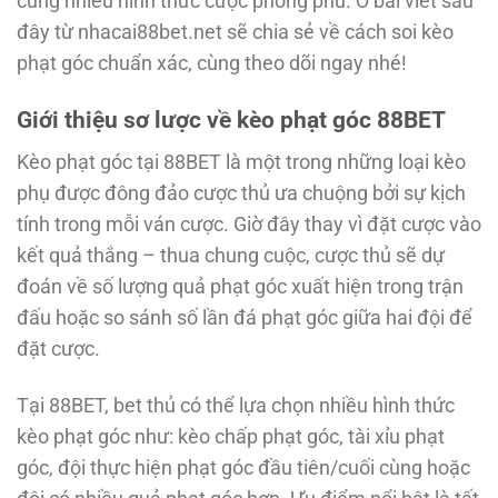
cùng nhiều hình thức cược phong phú. Ở bài viết sau
đây từ nhacai88bet.net sẽ chia sẻ về cách soi kèo
phạt góc chuẩn xác, cùng theo dõi ngay nhé!
Giới thiệu sơ lược về kèo phạt góc 88BET
Kèo phạt góc tại 88BET là một trong những loại kèo
phụ được đông đảo cược thủ ưa chuộng bởi sự kịch
tính trong mỗi ván cược. Giờ đây thay vì đặt cược vào
kết quả thắng – thua chung cuộc, cược thủ sẽ dự
đoán về số lượng quả phạt góc xuất hiện trong trận
đấu hoặc so sánh số lần đá phạt góc giữa hai đội để
đặt cược.
Tại 88BET, bet thủ có thể lựa chọn nhiều hình thức
kèo phạt góc như: kèo chấp phạt góc, tài xỉu phạt
góc, đội thực hiện phạt góc đầu tiên/cuối cùng hoặc