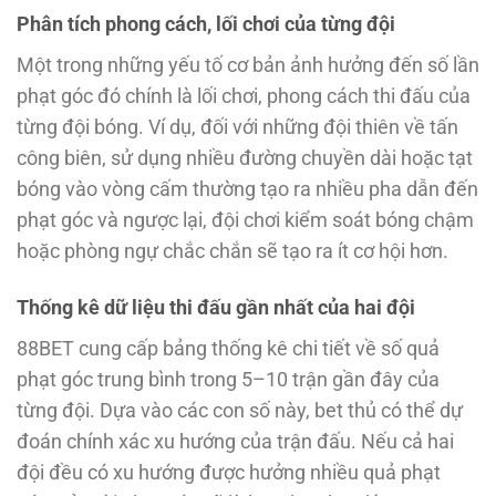
Phân tích phong cách, lối chơi của từng đội
Một trong những yếu tố cơ bản ảnh hưởng đến số lần
phạt góc đó chính là lối chơi, phong cách thi đấu của
từng đội bóng. Ví dụ, đối với những đội thiên về tấn
công biên, sử dụng nhiều đường chuyền dài hoặc tạt
bóng vào vòng cấm thường tạo ra nhiều pha dẫn đến
phạt góc và ngược lại, đội chơi kiểm soát bóng chậm
hoặc phòng ngự chắc chắn sẽ tạo ra ít cơ hội hơn.
Thống kê dữ liệu thi đấu gần nhất của hai đội
88BET cung cấp bảng thống kê chi tiết về số quả
phạt góc trung bình trong 5–10 trận gần đây của
từng đội. Dựa vào các con số này, bet thủ có thể dự
đoán chính xác xu hướng của trận đấu. Nếu cả hai
đội đều có xu hướng được hưởng nhiều quả phạt